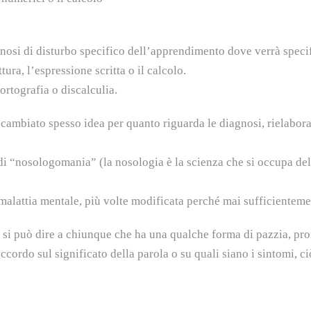
gnosi di disturbo specifico dell’apprendimento dove verrà specifi
ura, l’espressione scritta o il calcolo.
sortografia o discalculia.
 cambiato spesso idea per quanto riguarda le diagnosi, rielabor
i “nosologomania” (la nosologia è la scienza che si occupa del
malattia mentale, più volte modificata perché mai sufficienteme
che si può dire a chiunque che ha una qualche forma di pazzia, p
ordo sul significato della parola o su quali siano i sintomi, ci