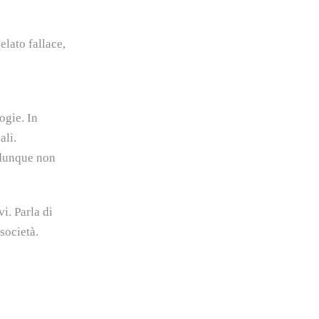
elato fallace,
ogie. In
ali.
 dunque non
i. Parla di
società.