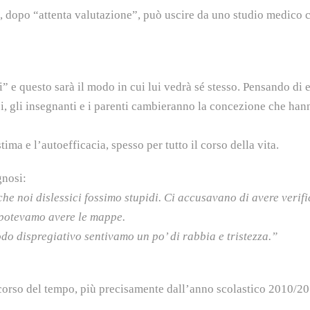
, dopo “attenta valutazione”, può uscire da uno studio medico 
ri” e questo sarà il modo in cui lui vedrà sé stesso. Pensando di 
ei, gli insegnanti e i parenti cambieranno la concezione che han
ima e l’autoefficacia, spesso per tutto il corso della vita.
gnosi:
he noi dislessici fossimo stupidi. Ci accusavano di avere verif
é potevamo avere le mappe.
do dispregiativo sentivamo un po’ di rabbia e tristezza.”
 corso del tempo, più precisamente dall’anno scolastico 2010/20