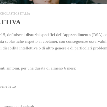
SCHOLASTICS ITALIA
ETTIVA
M-5, definisce i
disturbi specifici dell’apprendimento
(DSA) c
ità scolastiche rispetto ai coetanei, con conseguenze osservabili
di disabilità intellettive o di altro genere e di particolari proble
enti sintomi, per una durata di almeno 6 mesi:
iene letto
 numerici o il calcolo