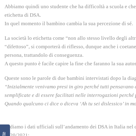
Abbiamo quindi uno studente che ha difficoltà a scuola e che
etichetta di DSA.
In quel momento il bambino cambia la sua percezione di sé.
La società lo etichetta come “non allo stesso livello degli alt
“difettoso”, si comporterà di riflesso, dunque anche i coetan
persona, trattandolo di conseguenza.
A questo punto è facile capire la fine che faranno la sua autost
Queste sono le parole di due bambini intervistati dopo la dia
“Inizialmente venivamo presi in giro perché tutti pensavano c
semplificate e di essere facilitati nelle interrogazioni perch
Quando qualcuno ci dice o diceva ‘Ah tu sei dislessico’ in mo
Vediamo i dati ufficiali sull’andamento dei DSA in Italia nel
2020/2021: