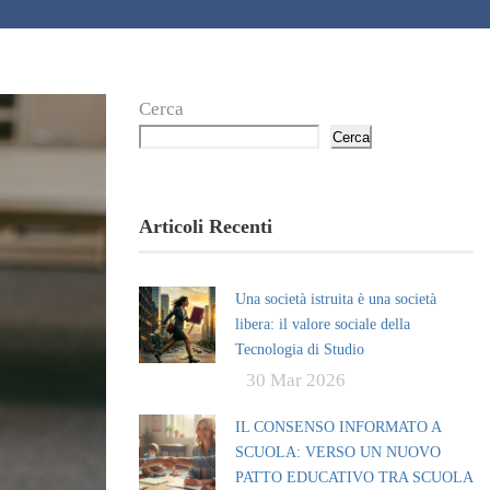
Cerca
Cerca
Articoli Recenti
Una società istruita è una società
libera: il valore sociale della
Tecnologia di Studio
30 Mar 2026
IL CONSENSO INFORMATO A
SCUOLA: VERSO UN NUOVO
PATTO EDUCATIVO TRA SCUOLA