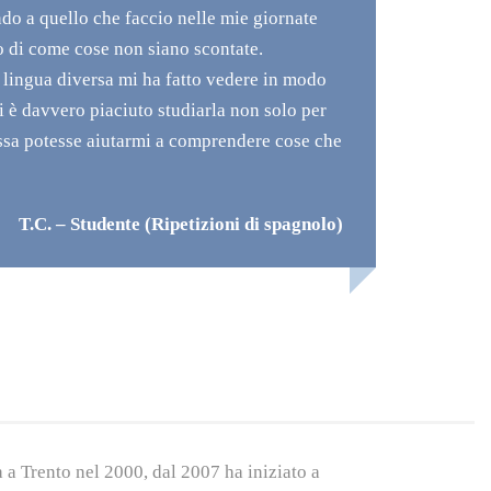
ndo a quello che faccio nelle mie giornate
compre
o di come cose non siano scontate.
Adesso
a lingua diversa mi ha fatto vedere in modo
l’auto
i è davvero piaciuto studiarla non solo per
ssa potesse aiutarmi a comprendere cose che
T.C. – Studente (Ripetizioni di spagnolo)
a Trento nel 2000, dal 2007 ha iniziato a