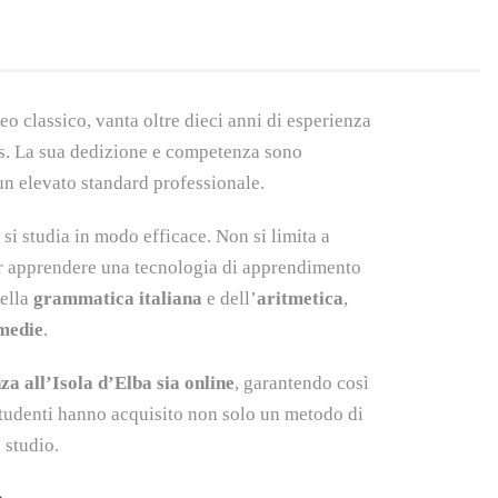
o classico, vanta oltre dieci anni di esperienza
cs. La sua dedizione e competenza sono
a un elevato standard professionale.
 si studia in modo efficace. Non si limita a
far apprendere una tecnologia di apprendimento
della
grammatica italiana
e dell’
aritmetica
,
 medie
.
nza all’Isola d’Elba sia online
, garantendo così
studenti hanno acquisito non solo un metodo di
 studio.