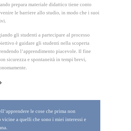
uando prepara materiale didattico tiene conto
venire le barriere allo studio, in modo che i suoi
ivi.
iando gli studenti a partecipare al processo
ettivo è guidare gli studenti nella scoperta
 rendendo l’apprendimento piacevole. Il fine
on sicurezza e spontaneità in tempi brevi,
utonomamente.
ell’apprendere le cose che prima non
Tutor
icine a quelli che sono i miei interessi e
«Ho sc
ana.
gramma