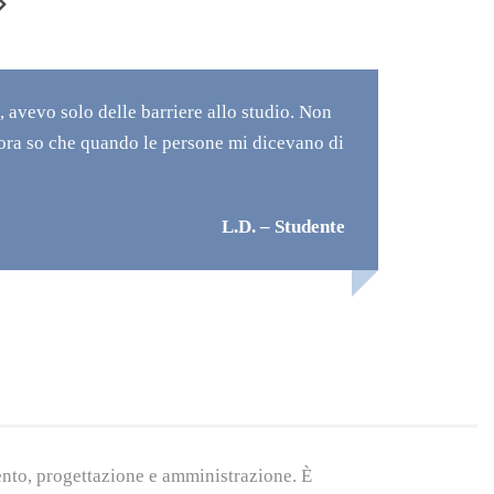
 avevo solo delle barriere allo studio. Non
“Grazi
 ora so che quando le persone mi dicevano di
signif
studio
L.D. – Studente
ento, progettazione e amministrazione. È